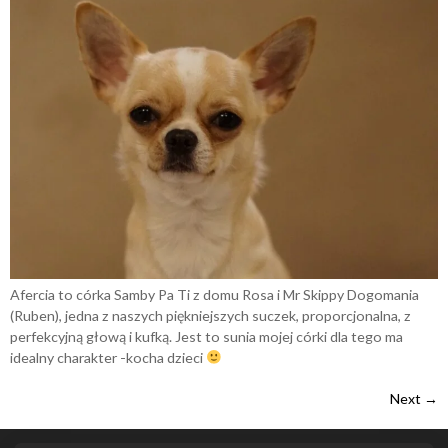
Afercia to córka Samby Pa Ti z domu Rosa i Mr Skippy Dogomania
(Ruben), jedna z naszych piękniejszych suczek, proporcjonalna, z
perfekcyjną głową i kufką. Jest to sunia mojej córki dla tego ma
idealny charakter -kocha dzieci
Next
→