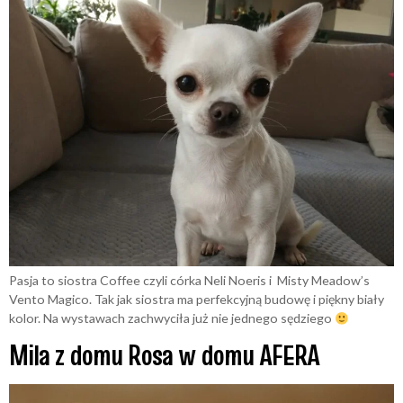
Pasja to siostra Coffee czyli córka Neli Noeris i Misty Meadow’s
Vento Magico. Tak jak siostra ma perfekcyjną budowę i piękny biały
kolor. Na wystawach zachwyciła już nie jednego sędziego
Mila z domu Rosa w domu AFERA