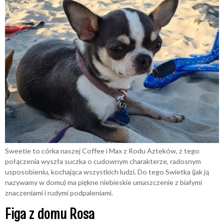
Sweetie to córka naszej Coffee i Max z Rodu Azteków, z tego
połączenia wyszła suczka o cudownym charakterze, radosnym
usposobieniu, kochająca wszystkich ludzi. Do tego Swietka (jak ją
nazywamy w domu) ma piękne niebieskie umaszczenie z białymi
znaczeniami i rudymi podpaleniami.
Figa z domu Rosa