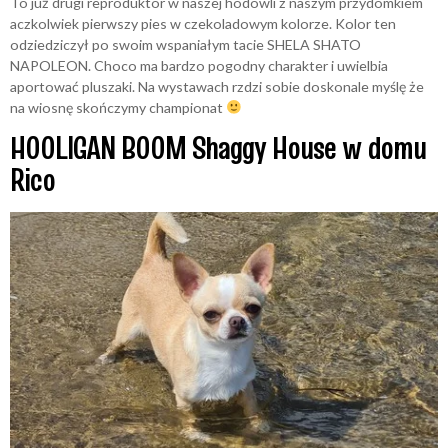
To już drugi reproduktor w naszej hodowli z naszym przydomkiem
aczkolwiek pierwszy pies w czekoladowym kolorze. Kolor ten
odziedziczył po swoim wspaniałym tacie SHELA SHATO
NAPOLEON. Choco ma bardzo pogodny charakter i uwielbia
aportować pluszaki. Na wystawach rzdzi sobie doskonale myślę że
na wiosnę skończymy championat
HOOLIGAN BOOM Shaggy House w domu
Rico