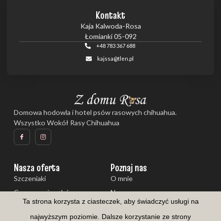
Kontakt
Kaja Kalwoda-Rosa
Łomianki 05-092
+48 783 367 688
kajssa@tlen.pl
Domowa hodowla i hotel psów rasowych chihuahua.
Wszystko Wokół Rasy Chihuahua
Nasza oferta
Poznaj nas
Szczeniaki
O mnie
Czyszczenie zębów
Nasze psy
Ta strona korzysta z ciasteczek, aby świadczyć usługi na
Galeria
Aktualności
najwyższym poziomie. Dalsze korzystanie ze strony