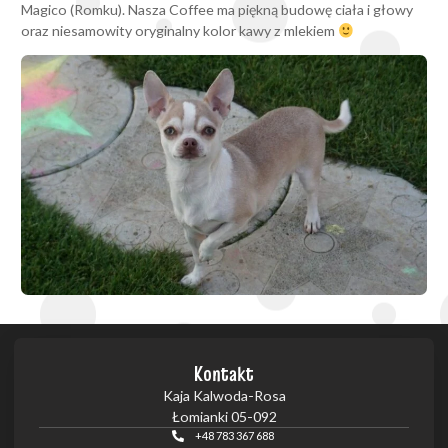
Magico (Romku). Nasza Coffee ma piękną budowę ciała i głowy
oraz niesamowity oryginalny kolor kawy z mlekiem
Kontakt
Kaja Kalwoda-Rosa
Łomianki 05-092
+48 783 367 688