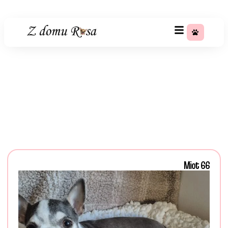
+48 783 367 688
Miot 66
Strona główna
»
Szczeniaki
Miot 66