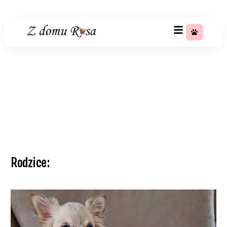
+48 783 367 688
Miot 53
Strona główna
»
Szczeniaki
»
Miot 53
Rodzice: