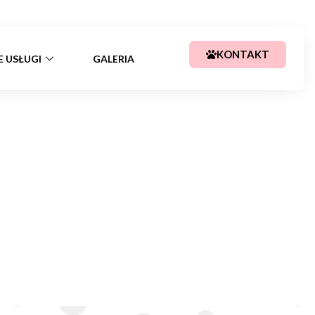
+48 783 367 688
kajssa@tlen.pl
KONTAKT
E USŁUGI
GALERIA