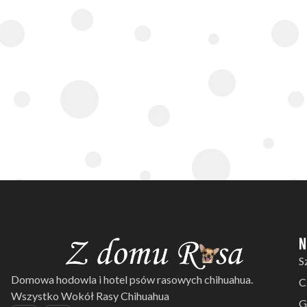
N
S
Domowa hodowla i hotel psów rasowych chihuahua.
C
Wszystko Wokół Rasy Chihuahua
G