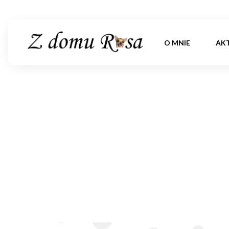
O MNIE
AK