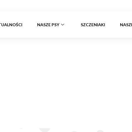
TUALNOŚCI
NASZE PSY
SZCZENIAKI
NASZ
Wena Z Domu Rosa
Strona główna
»
Wena z domu Rosa