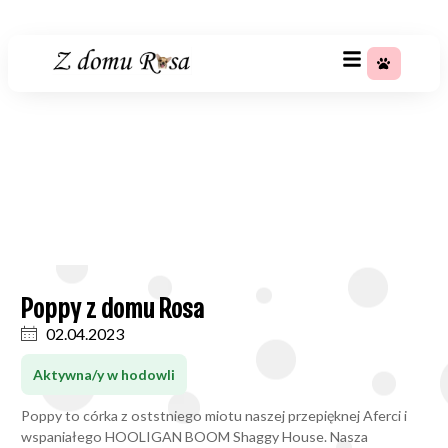
+48 783 367 688
Poppy Z Domu Rosa
Strona główna
»
Poppy z domu Rosa
Poppy z domu Rosa
02.04.2023
Aktywna/y w hodowli
Poppy to córka z oststniego miotu naszej przepięknej Aferci i
wspaniałego HOOLIGAN BOOM Shaggy House. Nasza