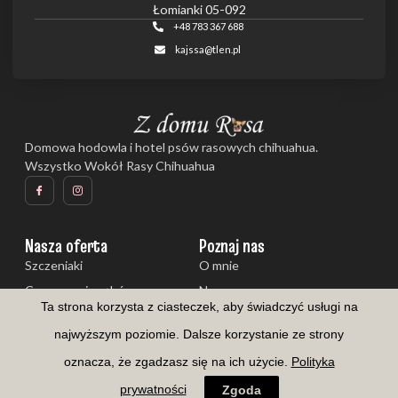
Łomianki 05-092
+48 783 367 688
kajssa@tlen.pl
Domowa hodowla i hotel psów rasowych chihuahua.
Wszystko Wokół Rasy Chihuahua
Nasza oferta
Poznaj nas
Szczeniaki
O mnie
Czyszczenie zębów
Nasze psy
Ta strona korzysta z ciasteczek, aby świadczyć usługi na
Galeria
Aktualności
najwyższym poziomie. Dalsze korzystanie ze strony
oznacza, że zgadzasz się na ich użycie.
Polityka
Copyright © 2026 Z domu Rosa
prywatności
Zgoda