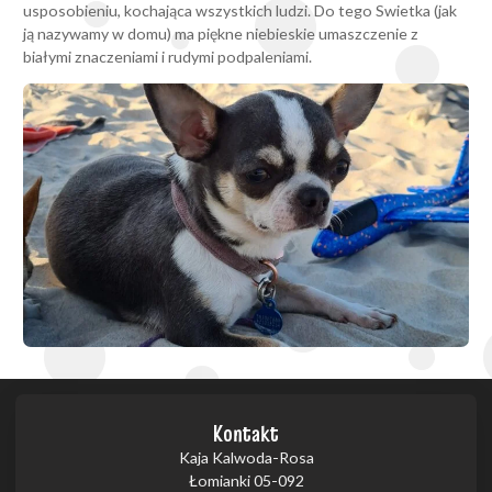
usposobieniu, kochająca wszystkich ludzi. Do tego Swietka (jak
ją nazywamy w domu) ma piękne niebieskie umaszczenie z
białymi znaczeniami i rudymi podpaleniami.
Kontakt
Kaja Kalwoda-Rosa
Łomianki 05-092