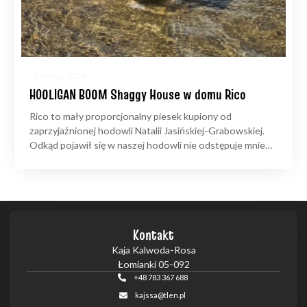
5 marca, 2026
HOOLIGAN BOOM Shaggy House w domu Rico
Rico to mały proporcjonalny piesek kupiony od
zaprzyjaźnionej hodowli Natalii Jasińskiej-Grabowskiej.
Odkąd pojawił się w naszej hodowli nie odstępuje mnie…
Kontakt
Kaja Kalwoda-Rosa
Łomianki 05-092
+48 783 367 688
kajssa@tlen.pl