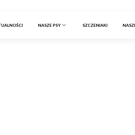
TUALNOŚCI
NASZE PSY
SZCZENIAKI
NASZ
ty Chihuahua – wiosn
Strona główna
»
2 Mioty Chihuahua – wiosna 2026