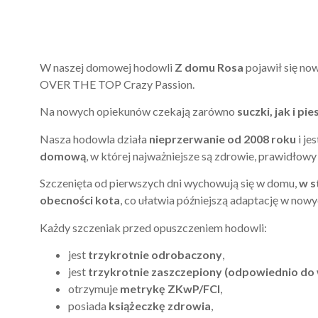
W naszej domowej hodowli
Z domu Rosa
pojawił się no
OVER THE TOP Crazy Passion.
Na nowych opiekunów czekają zarówno
suczki, jak i pie
Nasza hodowla działa
nieprzerwanie od 2008 roku
i je
domową
, w której najważniejsze są zdrowie, prawidłow
Szczenięta od pierwszych dni wychowują się w domu,
w s
obecności kota
, co ułatwia późniejszą adaptację w now
Każdy szczeniak przed opuszczeniem hodowli:
jest
trzykrotnie odrobaczony
,
jest
trzykrotnie zaszczepiony (odpowiednio do 
otrzymuje
metrykę ZKwP/FCI
,
posiada
książeczkę zdrowia
,