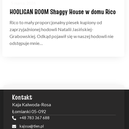
5 marca, 2026
HOOLIGAN BOOM Shaggy House w domu Rico
Rico to mały proporcjonalny piesek kupiony od
zaprzyjaźnionej hodowli Natalii Jasińskiej-
Grabowskiej. Odkąd pojawił się w naszej hodowli nie
odstępuje mnie…
Kontakt
Kaja Kalwoda-Rosa
Łomianki 05-092
+48 783 367 688
kajssa@tlen.pl