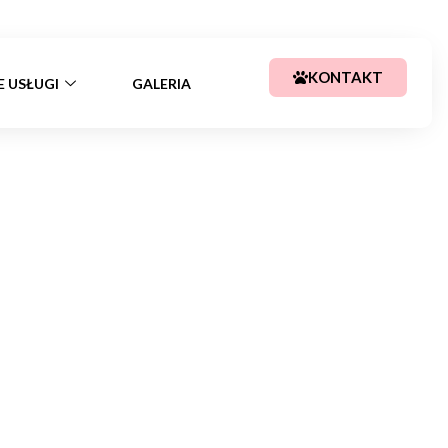
+48 783 367 688
kajssa@tlen.pl
KONTAKT
E USŁUGI
GALERIA
a 2026