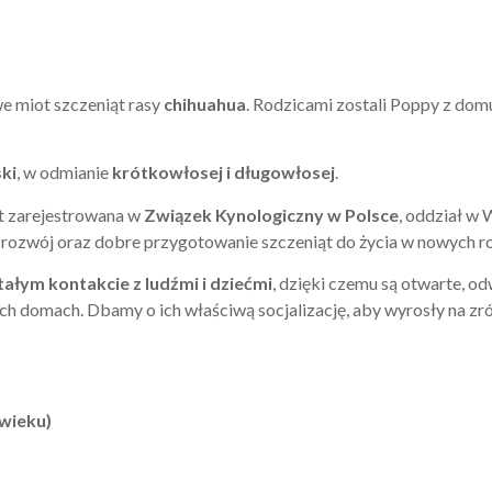
we miot szczeniąt rasy
chihuahua
. Rodzicami zostali Poppy z dom
ski
, w odmianie
krótkowłosej i długowłosej
.
st zarejestrowana w
Związek Kynologiczny w Polsce
, oddział w
y rozwój oraz dobre przygotowanie szczeniąt do życia w nowych r
tałym kontakcie z ludźmi i dziećmi
, dzięki czemu są otwarte, od
ych domach. Dbamy o ich właściwą socjalizację, aby wyrosły na zr
wieku)