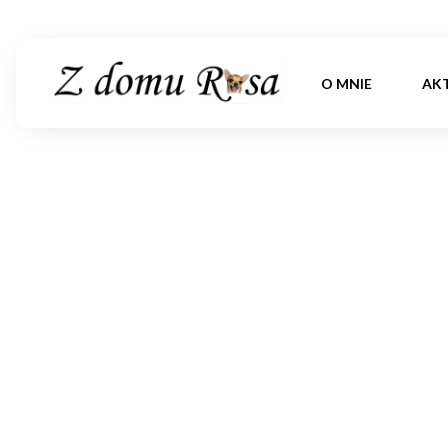
O MNIE
AK
2 Mio