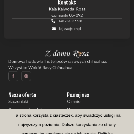
Kontakt
Kaja Kalwoda-Rosa
Łomianki 05-092
+48 783 367 688
kajssa@tlen.pl
Domowa hodowla i hotel psów rasowych chihuahua.
Wszystko Wokół Rasy Chihuahua
Nasza oferta
Poznaj nas
Szczeniaki
O mnie
Czyszczenie zębów
Nasze psy
Ta strona korzysta z ciasteczek, aby świadczyć usługi na
Galeria
Aktualności
najwyższym poziomie. Dalsze korzystanie ze strony
oznacza, że zgadzasz się na ich użycie.
Polityka