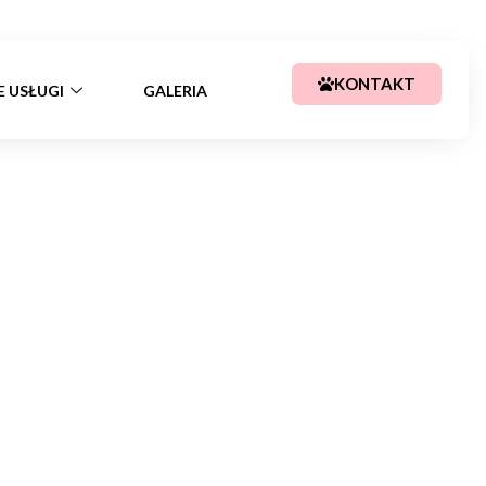
+48 783 367 688
kajssa@tlen.pl
KONTAKT
E USŁUGI
GALERIA
22