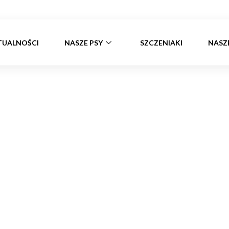
TUALNOŚCI
NASZE PSY
SZCZENIAKI
NASZ
lanowane mioty na 20
Strona główna
»
Planowane mioty na 2022