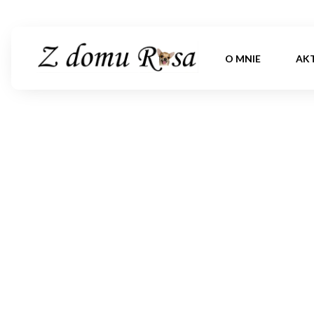
O MNIE
AK
P