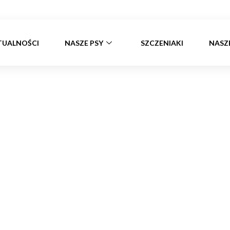
TUALNOŚCI
NASZE PSY
SZCZENIAKI
NASZ
statni miot w tym ro
Strona główna
»
Ostatni miot w tym roku