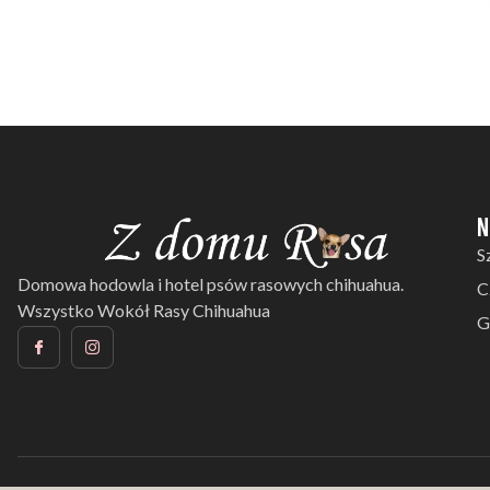
N
S
Domowa hodowla i hotel psów rasowych chihuahua.
C
Wszystko Wokół Rasy Chihuahua
G