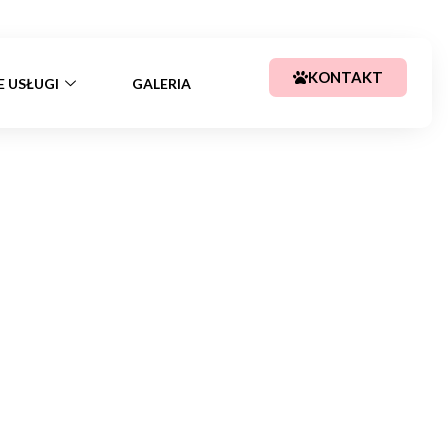
+48 783 367 688
kajssa@tlen.pl
KONTAKT
E USŁUGI
GALERIA
ku