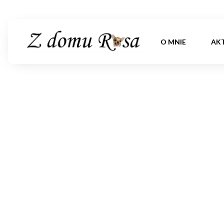
O MNIE
AK
O