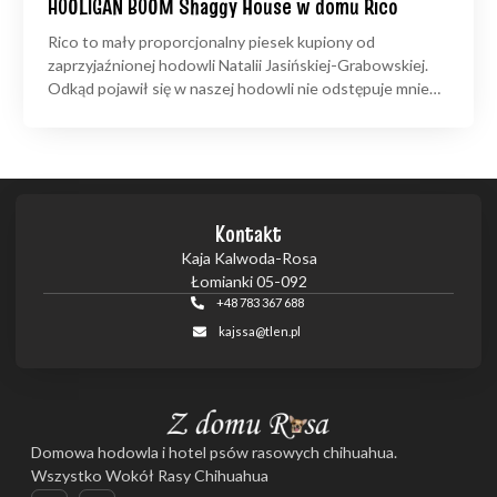
HOOLIGAN BOOM Shaggy House w domu Rico
Rico to mały proporcjonalny piesek kupiony od
zaprzyjaźnionej hodowli Natalii Jasińskiej-Grabowskiej.
Odkąd pojawił się w naszej hodowli nie odstępuje mnie…
Kontakt
Kaja Kalwoda-Rosa
Łomianki 05-092
+48 783 367 688
kajssa@tlen.pl
Domowa hodowla i hotel psów rasowych chihuahua.
Wszystko Wokół Rasy Chihuahua