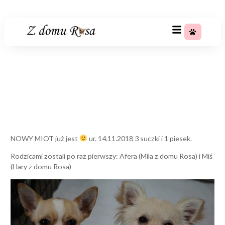
+48 783 367 688
NOWY MIOT już jest :)
Strona główna
»
NOWY MIOT już jest :)
NOWY MIOT już jest
ur. 14.11.2018 3 suczki i 1 piesek.
Rodzicami zostali po raz pierwszy: Afera (Mila z domu Rosa) i Miś
(Hary z domu Rosa)