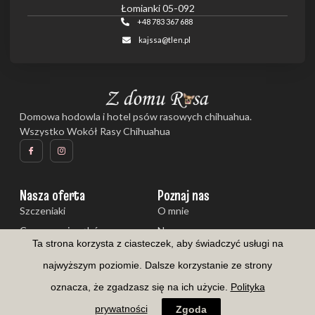
Łomianki 05-092
+48 783 367 688
kajssa@tlen.pl
Domowa hodowla i hotel psów rasowych chihuahua.
Wszystko Wokół Rasy Chihuahua
Nasza oferta
Poznaj nas
Szczeniaki
O mnie
Czyszczenie zębów
Nasze psy
Ta strona korzysta z ciasteczek, aby świadczyć usługi na
Galeria
Aktualności
najwyższym poziomie. Dalsze korzystanie ze strony
oznacza, że zgadzasz się na ich użycie.
Polityka
Copyright © 2026 Z domu Rosa
prywatności
Zgoda