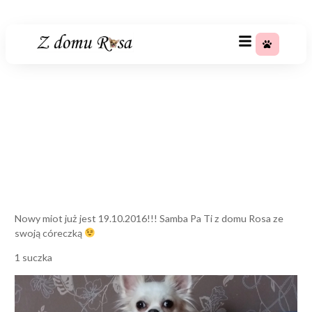
+48 783 367 688
Nowy miot już jest
19.10.2016!!!
Strona główna
»
Nowy miot już jest 19.10.2016!!!
Nowy miot już jest 19.10.2016!!! Samba Pa Ti z domu Rosa ze
swoją córeczką
1 suczka