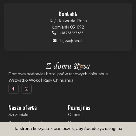
Kontakt
Kaja Kalwoda-Rosa
Łomianki 05-092
+48 783 367 688
kajssa@tlen.pl
Domowa hodowla i hotel psów rasowych chihuahua.
Wszystko Wokół Rasy Chihuahua
Nasza oferta
Poznaj nas
Szczeniaki
O mnie
Czyszczenie zębów
Nasze psy
Ta strona korzysta z ciasteczek, aby świadczyć usługi na
Galeria
Aktualności