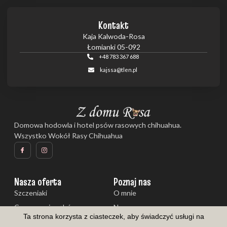
Kontakt
Kaja Kalwoda-Rosa
Łomianki 05-092
+48 783 367 688
kajssa@tlen.pl
Domowa hodowla i hotel psów rasowych chihuahua.
Wszystko Wokół Rasy Chihuahua
Nasza oferta
Poznaj nas
Szczeniaki
O mnie
Czyszczenie zębów
Nasze psy
Ta strona korzysta z ciasteczek, aby świadczyć usługi na
Galeria
Aktualności