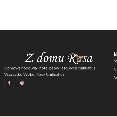
N
S
Domowa hodowla i hotel psów rasowych chihuahua.
C
Wszystko Wokół Rasy Chihuahua
G