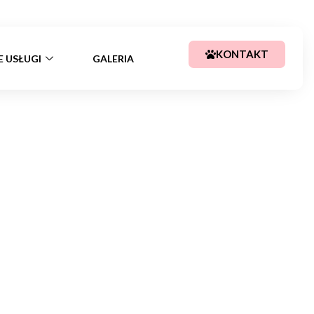
+48 783 367 688
kajssa@tlen.pl
KONTAKT
E USŁUGI
GALERIA