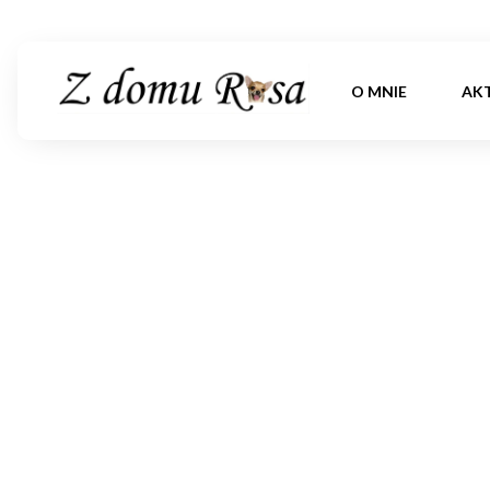
O MNIE
AK