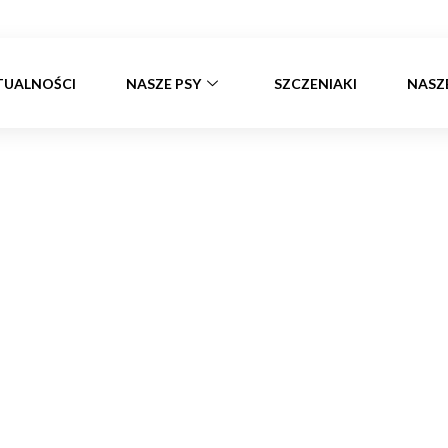
TUALNOŚCI
NASZE PSY
SZCZENIAKI
NASZ
Już niedługo!
Strona główna
»
Już niedługo!