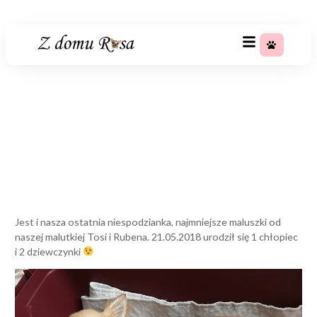
+48 783 367 688
Jest i nasza ostatnia
niespodzianka
Strona główna
»
Jest i nasza ostatnia niespodzianka
Jest i nasza ostatnia niespodzianka, najmniejsze maluszki od
naszej malutkiej Tosi i Rubena. 21.05.2018 urodził się 1 chłopiec
i 2 dziewczynki