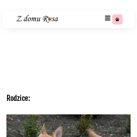
+48 783 367 688
Miot 30
Strona główna
»
Szczeniaki
»
Miot 30
Rodzice: