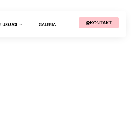
+48 783 367 688
kajssa@tlen.pl
KONTAKT
E USŁUGI
GALERIA