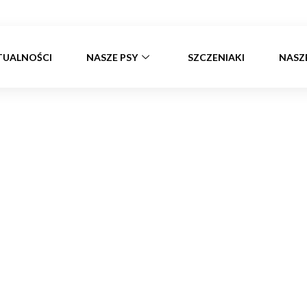
TUALNOŚCI
NASZE PSY
SZCZENIAKI
NASZ
Miot 18
Strona główna
»
Szczeniaki
»
Miot 18