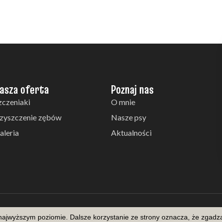
asza oferta
Poznaj nas
zczeniaki
O mnie
zyszczenie zębów
Nasze psy
aleria
Aktualności
Copyright © 2026 Z domu Rosa
 najwyższym poziomie. Dalsze korzystanie ze strony oznacza, że zgadza