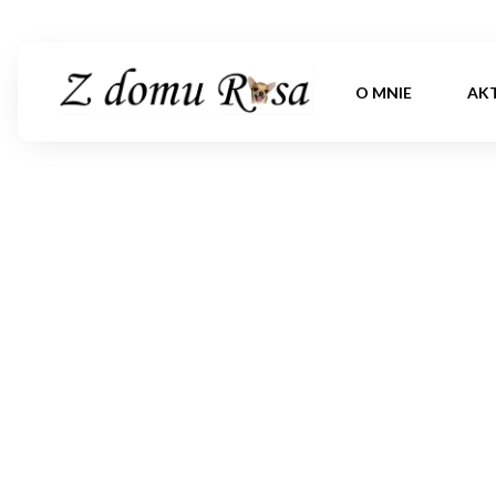
O MNIE
AK