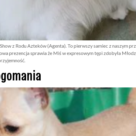
 of Show z Rodu Azteków (Agenta). To pierwszy samiec z naszym 
awowa prezencja sprawia że Miś w expresowym tępi zdobyła Młod
przyjemność.
ogomania