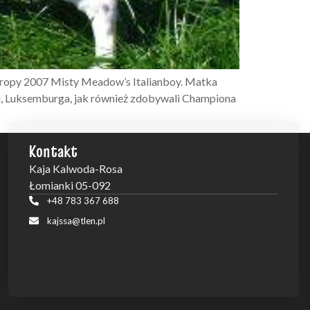
uropy 2007 Misty Meadow’s Italianboy. Matka
cji, Luksemburga, jak również zdobywali Championa
Kontakt
Kaja Kalwoda-Rosa
Łomianki 05-092
+48 783 367 688
kajssa@tlen.pl