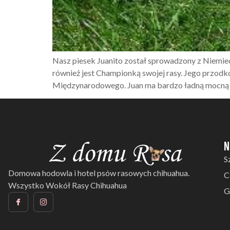
Nasz piesek Juanito został sprowadzony z Niemi
również jest Championką swojej rasy. Jego przodk
Międzynarodowego. Juan ma bardzo ładną mocną bu
N
S
Domowa hodowla i hotel psów rasowych chihuahua.
C
Wszystko Wokół Rasy Chihuahua
G