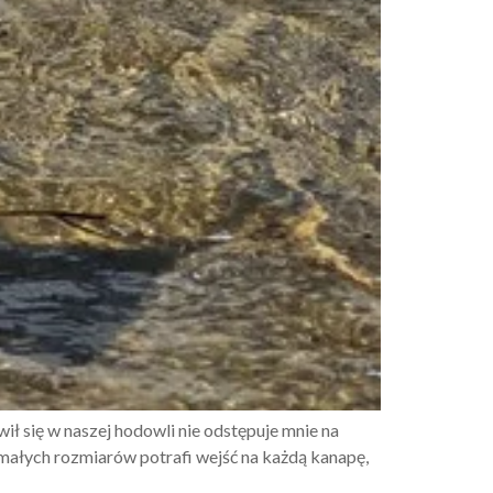
ił się w naszej hodowli nie odstępuje mnie na
 małych rozmiarów potrafi wejść na każdą kanapę,