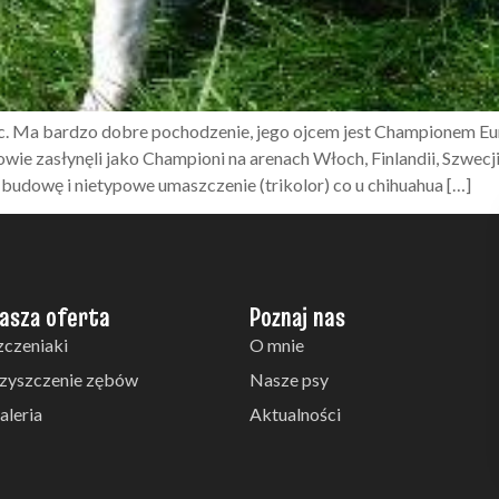
ec. Ma bardzo dobre pochodzenie, jego ojcem jest Championem E
owie zasłynęli jako Championi na arenach Włoch, Finlandii, Szwe
dowę i nietypowe umaszczenie (trikolor) co u chihuahua […]
asza oferta
Poznaj nas
zczeniaki
O mnie
zyszczenie zębów
Nasze psy
aleria
Aktualności