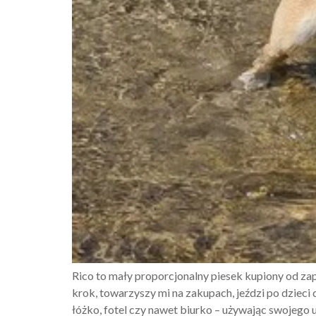
Rico to mały proporcjonalny piesek kupiony od zap
krok, towarzyszy mi na zakupach, jeździ po dzieci
łóżko, fotel czy nawet biurko – używając swojego 