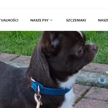
 domu nazywany Czesiem
TUALNOŚCI
NASZE PSY
SZCZENIAKI
NASZ