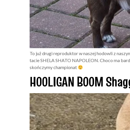
To już drugi reproduktor w naszej hodowli z nas
tacie SHELA SHATO NAPOLEON. Choco ma bardzo po
skończymy championat
HOOLIGAN BOOM Shagg