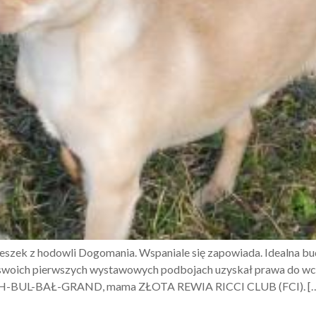
szek z hodowli Dogomania. Wspaniale się zapowiada. Idealna bud
 swoich pierwszych wystawowych podbojach uzyskał prawa do wcz
L, CH-BUL-BAŁ-GRAND, mama ZŁOTA REWIA RICCI CLUB (FCI). [