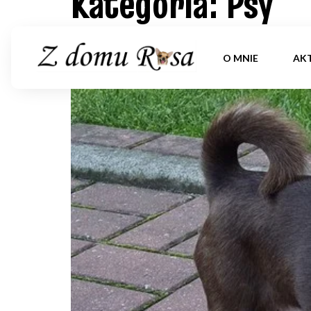
Kategoria:
Psy
CHOCO z domu Rosa w
O MNIE
AK