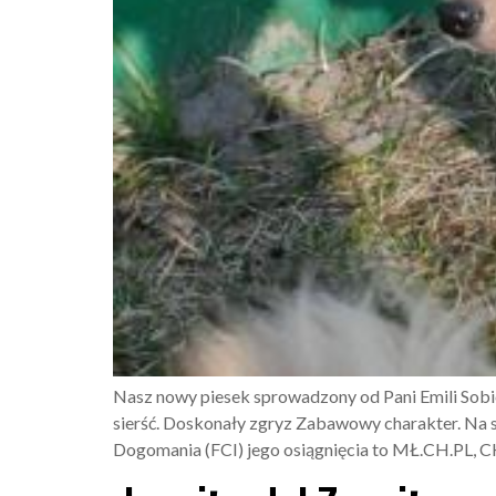
Nasz nowy piesek sprowadzony od Pani Emili Sobie
sierść. Doskonały zgryz Zabawowy charakter. Na
Dogomania (FCI) jego osiągnięcia to MŁ.CH.P