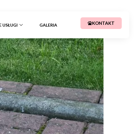
+48 783 367 688
kajssa@tlen.pl
KONTAKT
E USŁUGI
GALERIA