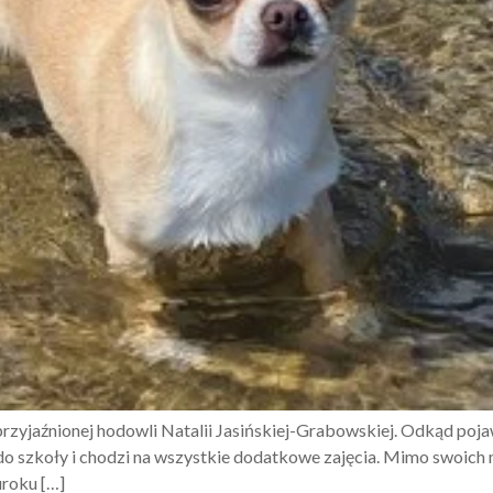
rzyjaźnionej hodowli Natalii Jasińskiej-Grabowskiej. Odkąd pojaw
 do szkoły i chodzi na wszystkie dodatkowe zajęcia. Mimo swoich
uroku […]