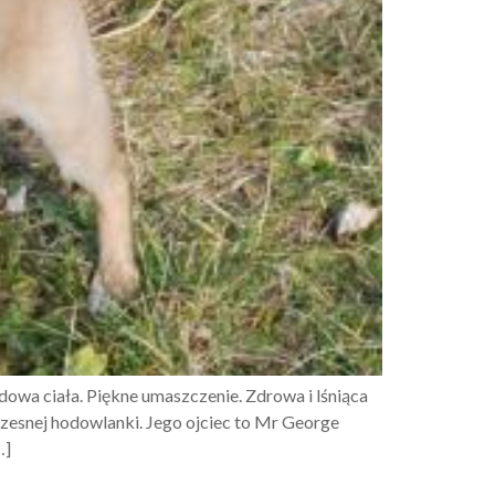
owa ciała. Piękne umaszczenie. Zdrowa i lśniąca
esnej hodowlanki. Jego ojciec to Mr George
…]