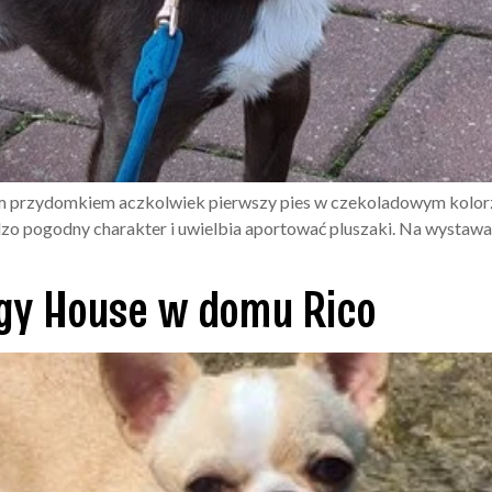
zym przydomkiem aczkolwiek pierwszy pies w czekoladowym kolor
godny charakter i uwielbia aportować pluszaki. Na wystawach
y House w domu Rico